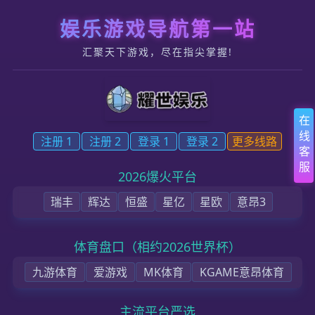
跳转到内容
耀世 - 会员注册中心 | 官方授权认证平台
首页
企业概况
企业报道
项目开发
联络我们